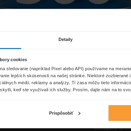
Niečo sa pokazilo...
Detaily
bory cookies
Přejít na úvodní stránku
 na sledovanie (napríklad Pixel alebo API) používame na merani
nie lepších skúseností na našej stránke. Niektoré zozbierané i
ociálnych médií, reklamy a analýzy. Tí zasa môžu tieto informác
skytli, keď ste využívali ich služby. Prosím, dajte nám na to svo
oistenie.sk
Informáci
Aktuality
Prispôsobiť
Poisťovne
Odstúpenie od zm