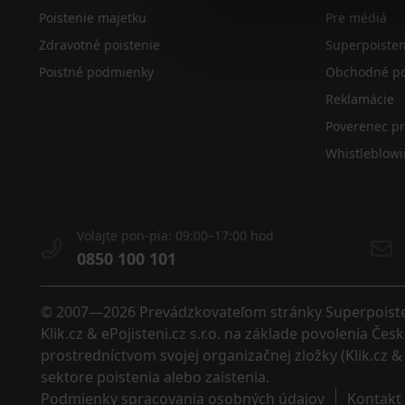
Poistenie majetku
Pre médiá
Zdravotné poistenie
Superpoiste
Poistné podmienky
Obchodné po
Reklamácie
Poverenec p
Whistleblow
Volajte pon-pia: 09:00–17:00 hod
0850 100 101
© 2007—2026 Prevádzkovateľom stránky Superpoistenie
Klik.cz & ePojisteni.cz s.r.o. na základe povolenia Č
prostredníctvom svojej organizačnej zložky (Klik.cz & 
sektore poistenia alebo zaistenia. 
Podmienky spracovania osobných údajov
Kontakt