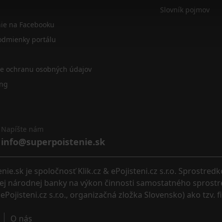
Slovník pojmov
nie na Facebooku
dmienky portálu
re ochranu osobných údajov
ing
Napíšte nám
info@superpoistenie.sk
.sk je spoločnosť Klik.cz & ePojisteni.cz s.r.o. Sprostred
eskej národnej banky na výkon činnosti samostatného sprostr
ePojisteni.cz s.r.o., organizačná zložka Slovensko) ako tzv. 
O nás 