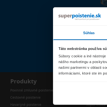
Súhlas
Táto webstránka používa sú
Súbory cookie a iné nástroje
nášho marketingu a poskytova
našimi partnermi v oblasti s
informáciami, ktoré ste im po
Produkty
Superp
Povinné zmluvné poistenie
O nás
Cestovné poistenie
Kontakty
Havarijné poistenie
Super index