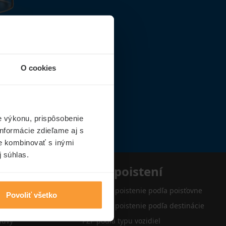
O cookies
e výkonu, prispôsobenie
nformácie zdieľame aj s
ie kombinovať s inými
j súhlas.
e
Typy poistení
Cestovné poistenie podľa poisťovne
Povoliť všetko
Cestovné poistenie podľa destinácie
luvy
PZP podľa typu vozidiel