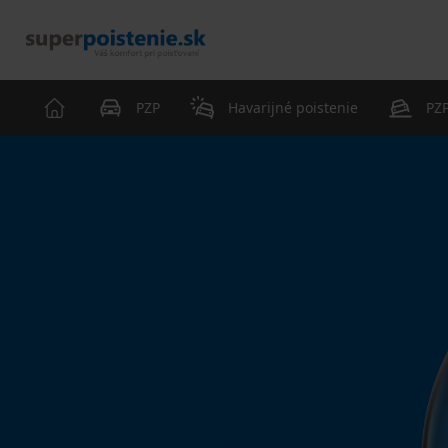
PZP
Havarijné poistenie
PZP