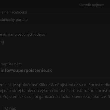
Slovník pojmov
nie na Facebooku
dmienky portálu
re ochranu osobných údajov
ing
Napíšte nám
info@superpoistenie.sk
.sk je spoločnosť Klik.cz & ePojisteni.cz s.r.o. Sprostred
eskej národnej banky na výkon činnosti samostatného sprostr
ePojisteni.cz s.r.o., organizačná zložka Slovensko) ako tzv. 
O nás 