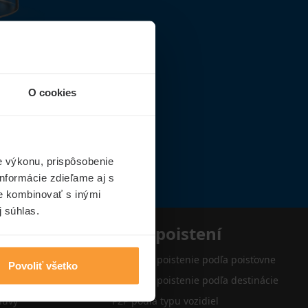
O cookies
e výkonu, prispôsobenie
nformácie zdieľame aj s
ie kombinovať s inými
j súhlas.
e
Typy poistení
Cestovné poistenie podľa poisťovne
Povoliť všetko
Cestovné poistenie podľa destinácie
luvy
PZP podľa typu vozidiel