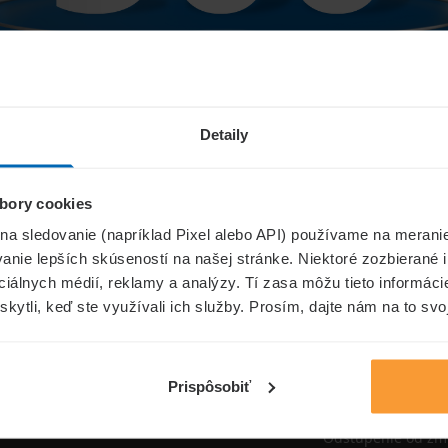
Niečo sa pokazilo...
Detaily
bory cookies
Přejít na úvodní stránku
 na sledovanie (napríklad Pixel alebo API) používame na merani
nie lepších skúseností na našej stránke. Niektoré zozbierané i
ociálnych médií, reklamy a analýzy. Tí zasa môžu tieto informác
skytli, keď ste využívali ich služby. Prosím, dajte nám na to svo
oistenie.sk
Informáci
Aktuality
Prispôsobiť
Poisťovne
Odstúpenie od zm