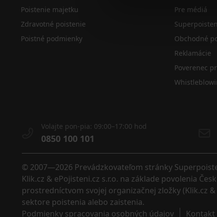
Poistenie majetku
Pre médiá
Zdravotné poistenie
Superpoiste
Poistné podmienky
Obchodné po
Reklamácie
Poverenec p
Whistleblow
Volajte pon-pia: 09:00–17:00 hod
0850 100 101
© 2007—2026 Prevádzkovateľom stránky Superpoistenie
Klik.cz & ePojisteni.cz s.r.o. na základe povolenia Č
prostredníctvom svojej organizačnej zložky (Klik.cz & 
sektore poistenia alebo zaistenia. 
Podmienky spracovania osobných údajov
Kontakt