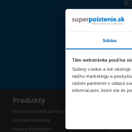
Súhlas
Táto webstránka používa sú
Súbory cookie a iné nástroje
nášho marketingu a poskytova
našimi partnermi v oblasti s
informáciami, ktoré ste im po
Produkty
Superp
Povinné zmluvné poistenie
O nás
Cestovné poistenie
Kontakty
Havarijné poistenie
Super index