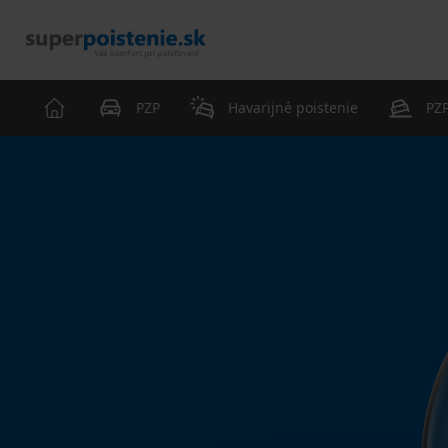
PZP
Havarijné poistenie
PZP