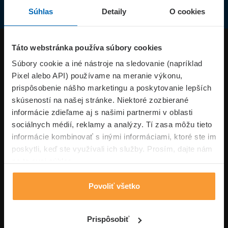
Súhlas
Detaily
O cookies
Produkty
Táto webstránka používa súbory cookies
Súbory cookie a iné nástroje na sledovanie (napríklad
Pixel alebo API) používame na meranie výkonu,
Superpoistenie.sk
prispôsobenie nášho marketingu a poskytovanie lepších
skúseností na našej stránke. Niektoré zozbierané
Informácie
informácie zdieľame aj s našimi partnermi v oblasti
sociálnych médií, reklamy a analýzy. Tí zasa môžu tieto
informácie kombinovať s inými informáciami, ktoré ste im
Typy poistení
poskytli, keď ste využívali ich služby. Prosím, dajte nám
na to svoj súhlas.
Povoliť všetko
Volajte pon-pia: 09:00–17:00 hod
0850 100 101
Napíšte nám
Prispôsobiť