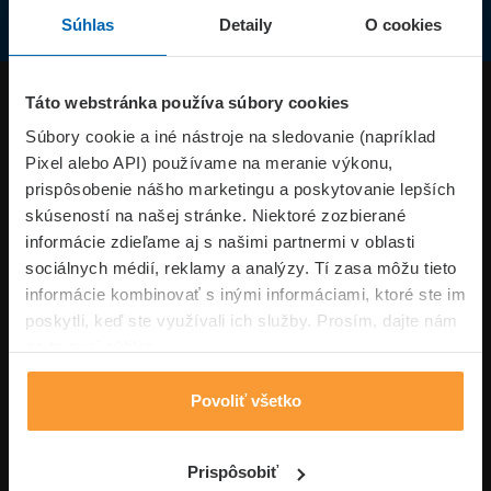
Súhlas
Detaily
O cookies
Produkty
Táto webstránka používa súbory cookies
Súbory cookie a iné nástroje na sledovanie (napríklad
Pixel alebo API) používame na meranie výkonu,
Superpoistenie.sk
prispôsobenie nášho marketingu a poskytovanie lepších
skúseností na našej stránke. Niektoré zozbierané
Informácie
informácie zdieľame aj s našimi partnermi v oblasti
sociálnych médií, reklamy a analýzy. Tí zasa môžu tieto
informácie kombinovať s inými informáciami, ktoré ste im
Typy poistení
poskytli, keď ste využívali ich služby. Prosím, dajte nám
na to svoj súhlas.
Povoliť všetko
Volajte pon-pia: 09:00–17:00 hod
0850 100 101
Napíšte nám
Prispôsobiť