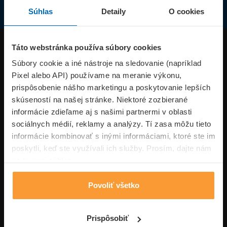
Súhlas
Detaily
O cookies
Produkty
Táto webstránka používa súbory cookies
Súbory cookie a iné nástroje na sledovanie (napríklad
Pixel alebo API) používame na meranie výkonu,
Superpoistenie.sk
prispôsobenie nášho marketingu a poskytovanie lepších
skúseností na našej stránke. Niektoré zozbierané
Informácie
informácie zdieľame aj s našimi partnermi v oblasti
sociálnych médií, reklamy a analýzy. Tí zasa môžu tieto
informácie kombinovať s inými informáciami, ktoré ste im
Typy poistení
poskytli, keď ste využívali ich služby. Prosím, dajte nám
na to svoj súhlas.
Povoliť všetko
Volajte pon-pia: 09:00–17:00 hod
0850 100 101
Napíšte nám
Prispôsobiť