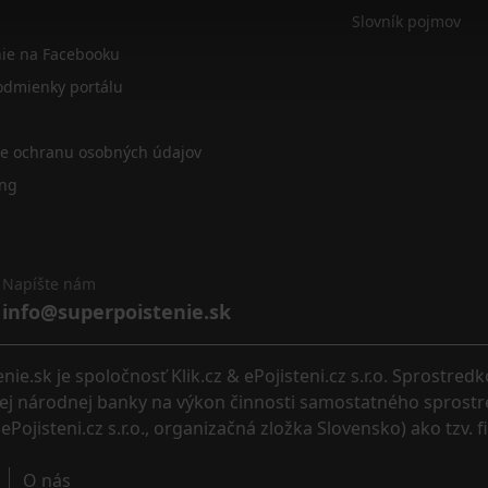
Slovník pojmov
nie na Facebooku
dmienky portálu
re ochranu osobných údajov
ing
Napíšte nám
info@superpoistenie.sk
.sk je spoločnosť Klik.cz & ePojisteni.cz s.r.o. Sprostred
eskej národnej banky na výkon činnosti samostatného sprostr
ePojisteni.cz s.r.o., organizačná zložka Slovensko) ako tzv. 
O nás 