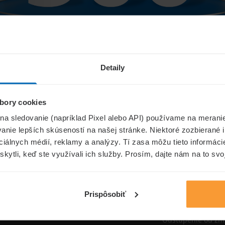
Niečo sa pokazilo...
Detaily
bory cookies
Přejít na úvodní stránku
 na sledovanie (napríklad Pixel alebo API) používame na merani
nie lepších skúseností na našej stránke. Niektoré zozbierané i
ociálnych médií, reklamy a analýzy. Tí zasa môžu tieto informác
skytli, keď ste využívali ich služby. Prosím, dajte nám na to svo
oistenie.sk
Informáci
Aktuality
Prispôsobiť
Poisťovne
Odstúpenie od zm