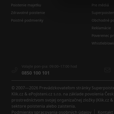
Poistenie majetku
Pre médiá
Zdravotné poistenie
Superpoiste
Poistné podmienky
Obchodné po
Reklamácie
Poverenec p
Whistleblow
Volajte pon-pia: 09:00–17:00 hod
0850 100 101
© 2007—2026 Prevádzkovateľom stránky Superpoistenie
Klik.cz & ePojisteni.cz s.r.o. na základe povolenia Č
prostredníctvom svojej organizačnej zložky (Klik.cz & 
sektore poistenia alebo zaistenia. 
Podmienky spracovania osobných údajov
Kontakt