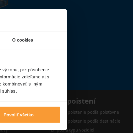
O cookies
e výkonu, prispôsobenie
nformácie zdieľame aj s
ie kombinovať s inými
j súhlas.
e
Typy poistení
Cestovné poistenie podľa poisťovne
Povoliť všetko
Cestovné poistenie podľa destinácie
luvy
PZP podľa typu vozidiel