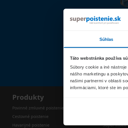
Súhlas
Táto webstránka používa sú
Súbory cookie a iné nástroje
nášho marketingu a poskytova
našimi partnermi v oblasti s
informáciami, ktoré ste im po
Produkty
Superp
Povinné zmluvné poistenie
O nás
Cestovné poistenie
Kontakty
Havarijné poistenie
Super index