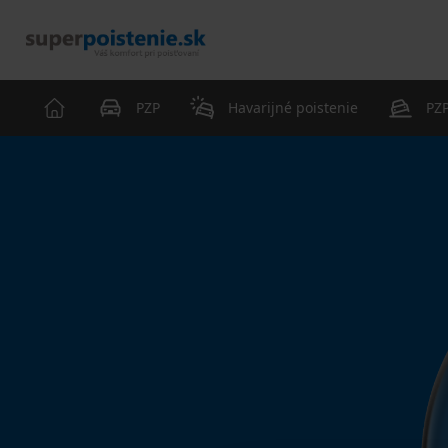
PZP
Havarijné poistenie
PZP