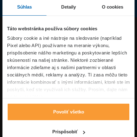
Súhlas
Detaily
O cookies
Produkty
Táto webstránka používa súbory cookies
Súbory cookie a iné nástroje na sledovanie (napríklad
Pixel alebo API) používame na meranie výkonu,
Superpoistenie.sk
prispôsobenie nášho marketingu a poskytovanie lepších
skúseností na našej stránke. Niektoré zozbierané
Informácie
informácie zdieľame aj s našimi partnermi v oblasti
sociálnych médií, reklamy a analýzy. Tí zasa môžu tieto
informácie kombinovať s inými informáciami, ktoré ste im
Typy poistení
poskytli, keď ste využívali ich služby. Prosím, dajte nám
na to svoj súhlas.
Povoliť všetko
Volajte pon-pia: 09:00–17:00 hod
0850 100 101
Napíšte nám
Prispôsobiť