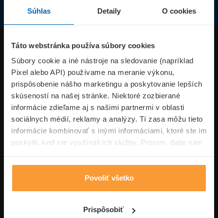
Súhlas
Detaily
O cookies
Produkty
Táto webstránka používa súbory cookies
Súbory cookie a iné nástroje na sledovanie (napríklad
Pixel alebo API) používame na meranie výkonu,
Superpoistenie.sk
prispôsobenie nášho marketingu a poskytovanie lepších
skúseností na našej stránke. Niektoré zozbierané
Informácie
informácie zdieľame aj s našimi partnermi v oblasti
sociálnych médií, reklamy a analýzy. Tí zasa môžu tieto
informácie kombinovať s inými informáciami, ktoré ste im
Typy poistení
poskytli, keď ste využívali ich služby. Prosím, dajte nám
na to svoj súhlas.
Povoliť všetko
Volajte pon-pia: 09:00–17:00 hod
0850 100 101
Napíšte nám
Prispôsobiť