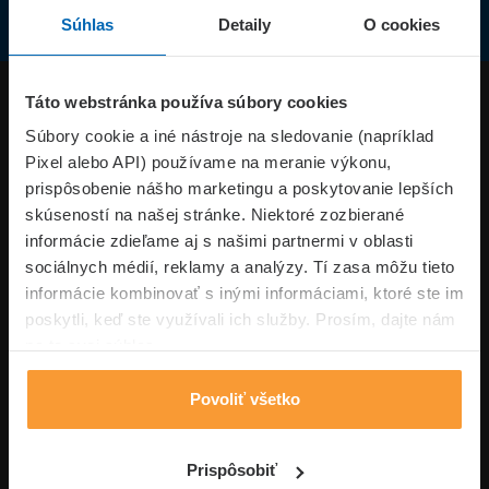
Súhlas
Detaily
O cookies
Produkty
Táto webstránka používa súbory cookies
Súbory cookie a iné nástroje na sledovanie (napríklad
Pixel alebo API) používame na meranie výkonu,
Superpoistenie.sk
prispôsobenie nášho marketingu a poskytovanie lepších
skúseností na našej stránke. Niektoré zozbierané
Informácie
informácie zdieľame aj s našimi partnermi v oblasti
sociálnych médií, reklamy a analýzy. Tí zasa môžu tieto
informácie kombinovať s inými informáciami, ktoré ste im
Typy poistení
poskytli, keď ste využívali ich služby. Prosím, dajte nám
na to svoj súhlas.
Povoliť všetko
Volajte pon-pia: 09:00–17:00 hod
0850 100 101
Napíšte nám
Prispôsobiť