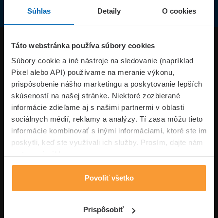
Súhlas
Detaily
O cookies
Produkty
Táto webstránka používa súbory cookies
Súbory cookie a iné nástroje na sledovanie (napríklad
Pixel alebo API) používame na meranie výkonu,
Superpoistenie.sk
prispôsobenie nášho marketingu a poskytovanie lepších
skúseností na našej stránke. Niektoré zozbierané
Informácie
informácie zdieľame aj s našimi partnermi v oblasti
sociálnych médií, reklamy a analýzy. Tí zasa môžu tieto
informácie kombinovať s inými informáciami, ktoré ste im
Typy poistení
poskytli, keď ste využívali ich služby. Prosím, dajte nám
na to svoj súhlas.
Povoliť všetko
Volajte pon-pia: 09:00–17:00 hod
0850 100 101
Napíšte nám
Prispôsobiť