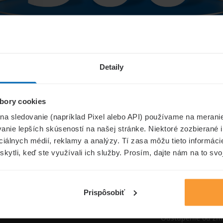
Niečo sa pokazilo...
Detaily
bory cookies
Přejít na úvodní stránku
 na sledovanie (napríklad Pixel alebo API) používame na merani
nie lepších skúseností na našej stránke. Niektoré zozbierané i
ociálnych médií, reklamy a analýzy. Tí zasa môžu tieto informác
skytli, keď ste využívali ich služby. Prosím, dajte nám na to svo
oistenie.sk
Informáci
Aktuality
Prispôsobiť
Poisťovne
Odstúpenie od zm