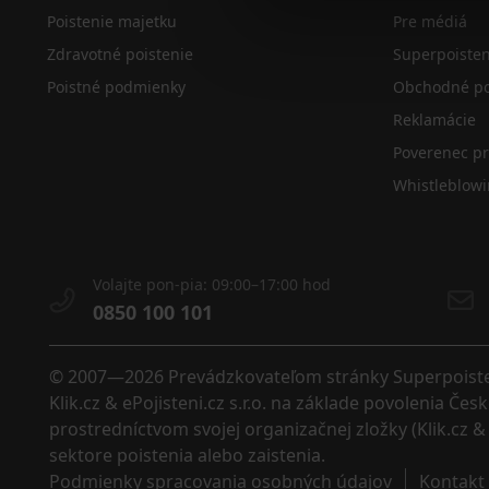
Poistenie majetku
Pre médiá
Zdravotné poistenie
Superpoiste
Poistné podmienky
Obchodné po
Reklamácie
Poverenec p
Whistleblow
Volajte pon-pia: 09:00–17:00 hod
0850 100 101
© 2007—2026 Prevádzkovateľom stránky Superpoistenie
Klik.cz & ePojisteni.cz s.r.o. na základe povolenia Č
prostredníctvom svojej organizačnej zložky (Klik.cz & 
sektore poistenia alebo zaistenia. 
Podmienky spracovania osobných údajov
Kontakt