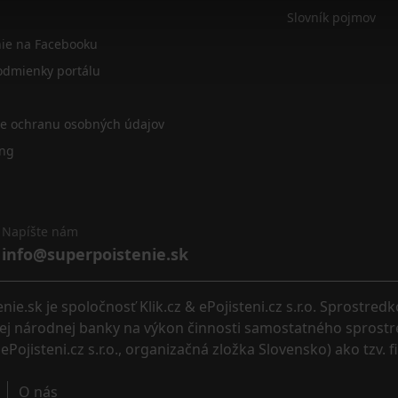
Slovník pojmov
nie na Facebooku
dmienky portálu
re ochranu osobných údajov
ing
Napíšte nám
info@superpoistenie.sk
.sk je spoločnosť Klik.cz & ePojisteni.cz s.r.o. Sprostred
eskej národnej banky na výkon činnosti samostatného sprostr
ePojisteni.cz s.r.o., organizačná zložka Slovensko) ako tzv. 
O nás 