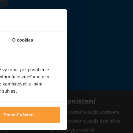
O cookies
e výkonu, prispôsobenie
nformácie zdieľame aj s
ie kombinovať s inými
j súhlas.
e
Typy poistení
Cestovné poistenie podľa poisťovne
Povoliť všetko
Cestovné poistenie podľa destinácie
luvy
PZP podľa typu vozidiel