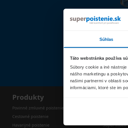
Súhlas
Táto webstránka používa sú
Súbory cookie a iné nástroje
nášho marketingu a poskytova
našimi partnermi v oblasti s
informáciami, ktoré ste im po
Produkty
Superp
Povinné zmluvné poistenie
O nás
Cestovné poistenie
Kontakty
Havarijné poistenie
Super index