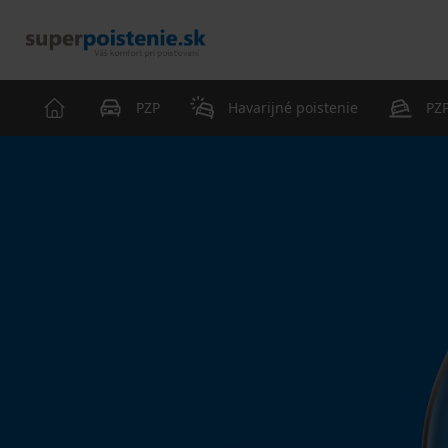
PZP
Havarijné poistenie
PZP