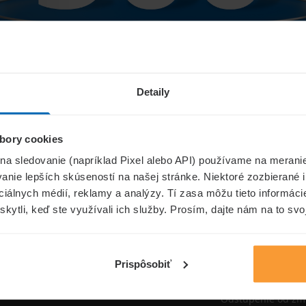
Niečo sa pokazilo...
Detaily
bory cookies
Přejít na úvodní stránku
 na sledovanie (napríklad Pixel alebo API) používame na merani
nie lepších skúseností na našej stránke. Niektoré zozbierané i
ociálnych médií, reklamy a analýzy. Tí zasa môžu tieto informác
skytli, keď ste využívali ich služby. Prosím, dajte nám na to svo
oistenie.sk
Informáci
Aktuality
Prispôsobiť
Poisťovne
Odstúpenie od zm