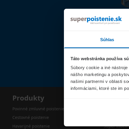
Súhlas
Táto webstránka používa sú
Súbory cookie a iné nástroje
nášho marketingu a poskytova
našimi partnermi v oblasti s
informáciami, ktoré ste im po
Produkty
Superp
Povinné zmluvné poistenie
O nás
Cestovné poistenie
Kontakty
Havarijné poistenie
Super index