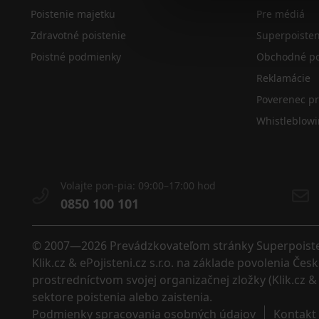
Poistenie majetku
Pre médiá
Zdravotné poistenie
Superpoiste
Poistné podmienky
Obchodné po
Reklamácie
Poverenec p
Whistleblow
Volajte pon-pia: 09:00–17:00 hod
0850 100 101
© 2007—2026 Prevádzkovateľom stránky Superpoistenie
Klik.cz & ePojisteni.cz s.r.o. na základe povolenia Č
prostredníctvom svojej organizačnej zložky (Klik.cz & 
sektore poistenia alebo zaistenia. 
Podmienky spracovania osobných údajov
Kontakt