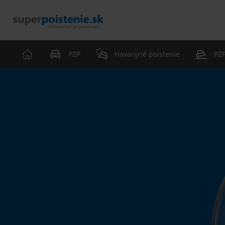
PZP
Havarijné poistenie
PZP