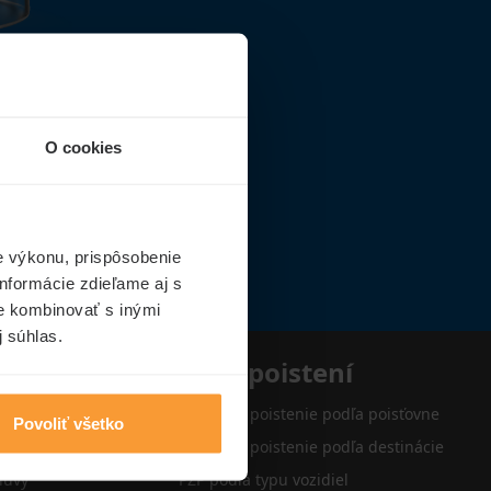
O cookies
e výkonu, prispôsobenie
nformácie zdieľame aj s
ie kombinovať s inými
j súhlas.
e
Typy poistení
Cestovné poistenie podľa poisťovne
Povoliť všetko
Cestovné poistenie podľa destinácie
luvy
PZP podľa typu vozidiel