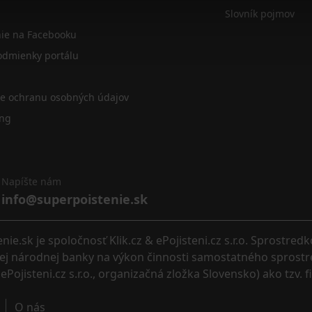
Slovník pojmov
nie na Facebooku
dmienky portálu
re ochranu osobných údajov
ing
Napíšte nám
info@superpoistenie.sk
.sk je spoločnosť Klik.cz & ePojisteni.cz s.r.o. Sprostred
eskej národnej banky na výkon činnosti samostatného sprostr
ePojisteni.cz s.r.o., organizačná zložka Slovensko) ako tzv. 
O nás 