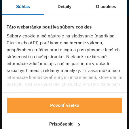
Súhlas
Detaily
O cookies
Produkty
Táto webstránka používa súbory cookies
Súbory cookie a iné nástroje na sledovanie (napríklad
Pixel alebo API) používame na meranie výkonu,
Superpoistenie.sk
prispôsobenie nášho marketingu a poskytovanie lepších
skúseností na našej stránke. Niektoré zozbierané
Informácie
informácie zdieľame aj s našimi partnermi v oblasti
sociálnych médií, reklamy a analýzy. Tí zasa môžu tieto
informácie kombinovať s inými informáciami, ktoré ste im
Typy poistení
poskytli, keď ste využívali ich služby. Prosím, dajte nám
na to svoj súhlas.
Povoliť všetko
Volajte pon-pia: 09:00–17:00 hod
0850 100 101
Napíšte nám
Prispôsobiť