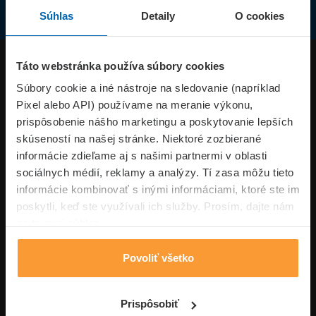
Súhlas
Detaily
O cookies
Produkty
Táto webstránka používa súbory cookies
Súbory cookie a iné nástroje na sledovanie (napríklad
Pixel alebo API) používame na meranie výkonu,
Superpoistenie.sk
prispôsobenie nášho marketingu a poskytovanie lepších
skúseností na našej stránke. Niektoré zozbierané
Informácie
informácie zdieľame aj s našimi partnermi v oblasti
sociálnych médií, reklamy a analýzy. Tí zasa môžu tieto
informácie kombinovať s inými informáciami, ktoré ste im
Typy poistení
poskytli, keď ste využívali ich služby. Prosím, dajte nám
na to svoj súhlas.
Povoliť všetko
Volajte pon-pia: 09:00–17:00 hod
0850 100 101
Napíšte nám
Prispôsobiť