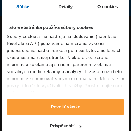
Súhlas
Detaily
O cookies
Produkty
Táto webstránka používa súbory cookies
Súbory cookie a iné nástroje na sledovanie (napríklad
Pixel alebo API) používame na meranie výkonu,
Superpoistenie.sk
prispôsobenie nášho marketingu a poskytovanie lepších
skúseností na našej stránke. Niektoré zozbierané
Informácie
informácie zdieľame aj s našimi partnermi v oblasti
sociálnych médií, reklamy a analýzy. Tí zasa môžu tieto
informácie kombinovať s inými informáciami, ktoré ste im
Typy poistení
poskytli, keď ste využívali ich služby. Prosím, dajte nám
na to svoj súhlas.
Povoliť všetko
Volajte pon-pia: 09:00–17:00 hod
0850 100 101
Napíšte nám
Prispôsobiť