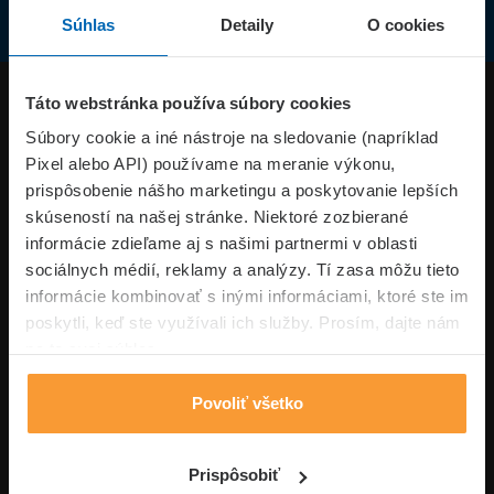
Súhlas
Detaily
O cookies
Produkty
Táto webstránka používa súbory cookies
Súbory cookie a iné nástroje na sledovanie (napríklad
Pixel alebo API) používame na meranie výkonu,
Superpoistenie.sk
prispôsobenie nášho marketingu a poskytovanie lepších
skúseností na našej stránke. Niektoré zozbierané
Informácie
informácie zdieľame aj s našimi partnermi v oblasti
sociálnych médií, reklamy a analýzy. Tí zasa môžu tieto
informácie kombinovať s inými informáciami, ktoré ste im
Typy poistení
poskytli, keď ste využívali ich služby. Prosím, dajte nám
na to svoj súhlas.
Povoliť všetko
Volajte pon-pia: 09:00–17:00 hod
0850 100 101
Napíšte nám
Prispôsobiť