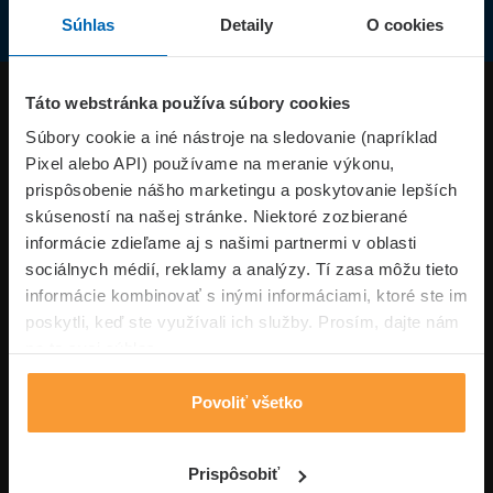
Súhlas
Detaily
O cookies
Produkty
Táto webstránka používa súbory cookies
Súbory cookie a iné nástroje na sledovanie (napríklad
Pixel alebo API) používame na meranie výkonu,
Superpoistenie.sk
prispôsobenie nášho marketingu a poskytovanie lepších
skúseností na našej stránke. Niektoré zozbierané
Informácie
informácie zdieľame aj s našimi partnermi v oblasti
sociálnych médií, reklamy a analýzy. Tí zasa môžu tieto
informácie kombinovať s inými informáciami, ktoré ste im
Typy poistení
poskytli, keď ste využívali ich služby. Prosím, dajte nám
na to svoj súhlas.
Povoliť všetko
Volajte pon-pia: 09:00–17:00 hod
0850 100 101
Napíšte nám
Prispôsobiť