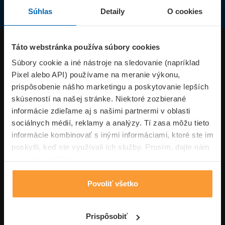
Súhlas
Detaily
O cookies
Produkty
Táto webstránka používa súbory cookies
Súbory cookie a iné nástroje na sledovanie (napríklad
Pixel alebo API) používame na meranie výkonu,
Superpoistenie.sk
prispôsobenie nášho marketingu a poskytovanie lepších
skúseností na našej stránke. Niektoré zozbierané
Informácie
informácie zdieľame aj s našimi partnermi v oblasti
sociálnych médií, reklamy a analýzy. Tí zasa môžu tieto
informácie kombinovať s inými informáciami, ktoré ste im
Typy poistení
poskytli, keď ste využívali ich služby. Prosím, dajte nám
na to svoj súhlas.
Povoliť všetko
Volajte pon-pia: 09:00–17:00 hod
0850 100 101
Napíšte nám
Prispôsobiť