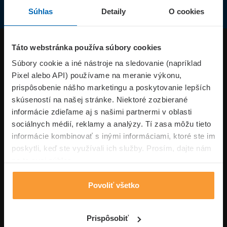
Súhlas
Detaily
O cookies
Produkty
Táto webstránka používa súbory cookies
Súbory cookie a iné nástroje na sledovanie (napríklad
Pixel alebo API) používame na meranie výkonu,
Superpoistenie.sk
prispôsobenie nášho marketingu a poskytovanie lepších
skúseností na našej stránke. Niektoré zozbierané
Informácie
informácie zdieľame aj s našimi partnermi v oblasti
sociálnych médií, reklamy a analýzy. Tí zasa môžu tieto
informácie kombinovať s inými informáciami, ktoré ste im
Typy poistení
poskytli, keď ste využívali ich služby. Prosím, dajte nám
na to svoj súhlas.
Povoliť všetko
Volajte pon-pia: 09:00–17:00 hod
0850 100 101
Napíšte nám
Prispôsobiť