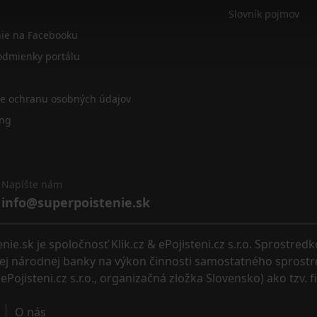
Slovník pojmov
nie na Facebooku
dmienky portálu
re ochranu osobných údajov
ing
Napíšte nám
info@superpoistenie.sk
.sk je spoločnosť Klik.cz & ePojisteni.cz s.r.o. Sprostred
eskej národnej banky na výkon činnosti samostatného sprostr
ePojisteni.cz s.r.o., organizačná zložka Slovensko) ako tzv. 
O nás 