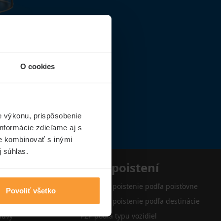
O cookies
e výkonu, prispôsobenie
nformácie zdieľame aj s
ie kombinovať s inými
j súhlas.
e
Typy poistení
Cestovné poistenie podľa poisťovne
Povoliť všetko
Cestovné poistenie podľa destinácie
luvy
PZP podľa typu vozidiel