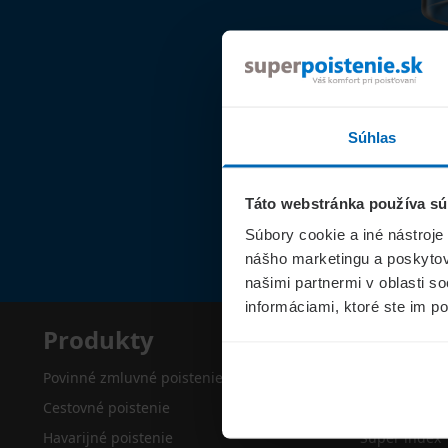
Súhlas
Táto webstránka používa sú
Súbory cookie a iné nástroje
nášho marketingu a poskytova
našimi partnermi v oblasti s
informáciami, ktoré ste im po
Produkty
Superp
Povinné zmluvné poistenie
O nás
Cestovné poistenie
Kontakty
Havarijné poistenie
Super index