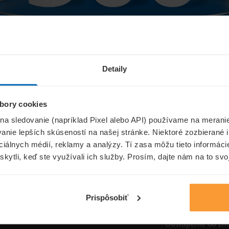
Niečo sa pokazilo...
Detaily
bory cookies
Přejít na úvodní stránku
 na sledovanie (napríklad Pixel alebo API) používame na merani
nie lepších skúseností na našej stránke. Niektoré zozbierané i
ociálnych médií, reklamy a analýzy. Tí zasa môžu tieto informác
skytli, keď ste využívali ich služby. Prosím, dajte nám na to svo
oistenie.sk
Informáci
Aktuality
Prispôsobiť
Poisťovne
Odstúpenie od zm