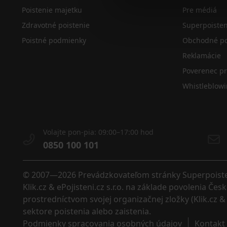
Poistenie majetku
Pre médiá
Zdravotné poistenie
Superpoiste
Poistné podmienky
Obchodné po
Reklamácie
Poverenec p
Whistleblow
Volajte pon-pia: 09:00–17:00 hod
0850 100 101
© 2007—2026 Prevádzkovateľom stránky Superpoistenie
Klik.cz & ePojisteni.cz s.r.o. na základe povolenia Č
prostredníctvom svojej organizačnej zložky (Klik.cz & 
sektore poistenia alebo zaistenia. 
Podmienky spracovania osobných údajov
Kontakt