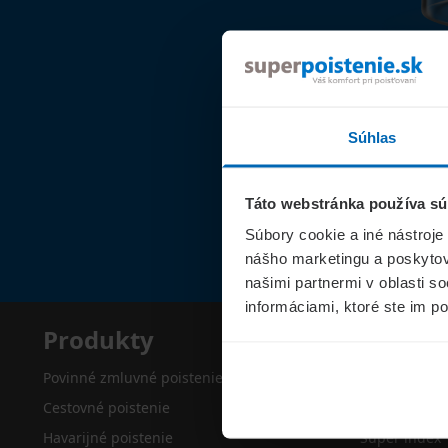
Súhlas
Táto webstránka používa sú
Súbory cookie a iné nástroje
nášho marketingu a poskytova
našimi partnermi v oblasti s
informáciami, ktoré ste im po
Produkty
Superp
Povinné zmluvné poistenie
O nás
Cestovné poistenie
Kontakty
Havarijné poistenie
Super index