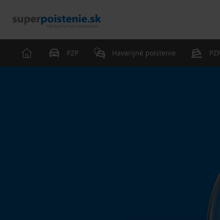
PZP
Havarijné poistenie
PZP