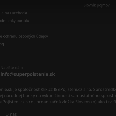
Slovník pojmov
nie na Facebooku
dmienky portálu
re ochranu osobných údajov
ing
Napíšte nám
info@superpoistenie.sk
.sk je spoločnosť Klik.cz & ePojisteni.cz s.r.o. Sprostred
eskej národnej banky na výkon činnosti samostatného sprostr
ePojisteni.cz s.r.o., organizačná zložka Slovensko) ako tzv. 
O nás 