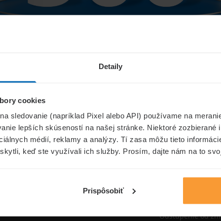
Niečo sa pokazilo...
Detaily
bory cookies
Přejít na úvodní stránku
 na sledovanie (napríklad Pixel alebo API) používame na merani
nie lepších skúseností na našej stránke. Niektoré zozbierané i
ociálnych médií, reklamy a analýzy. Tí zasa môžu tieto informác
skytli, keď ste využívali ich služby. Prosím, dajte nám na to svo
oistenie.sk
Informáci
Aktuality
Prispôsobiť
Poisťovne
Odstúpenie od zm