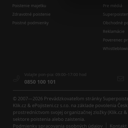
Poistenie majetku
Pre médiá
Zdravotné poistenie
Superpoiste
Poistné podmienky
Obchodné po
Reklamácie
Poverenec p
Whistleblow
Volajte pon-pia: 09:00–17:00 hod
0850 100 101
© 2007—2026 Prevádzkovateľom stránky Superpoistenie
Klik.cz & ePojisteni.cz s.r.o. na základe povolenia Č
prostredníctvom svojej organizačnej zložky (Klik.cz & 
sektore poistenia alebo zaistenia. 
Podmienky spracovania osobných údajov
Kontakt