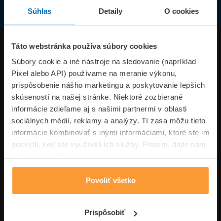
Súhlas
Detaily
O cookies
Produkty
Táto webstránka používa súbory cookies
Súbory cookie a iné nástroje na sledovanie (napríklad
Pixel alebo API) používame na meranie výkonu,
Superpoistenie.sk
prispôsobenie nášho marketingu a poskytovanie lepších
skúseností na našej stránke. Niektoré zozbierané
Informácie
informácie zdieľame aj s našimi partnermi v oblasti
sociálnych médií, reklamy a analýzy. Tí zasa môžu tieto
informácie kombinovať s inými informáciami, ktoré ste im
Typy poistení
poskytli, keď ste využívali ich služby. Prosím, dajte nám
na to svoj súhlas.
Povoliť všetko
Volajte pon-pia: 09:00–17:00 hod
0850 100 101
Napíšte nám
Prispôsobiť