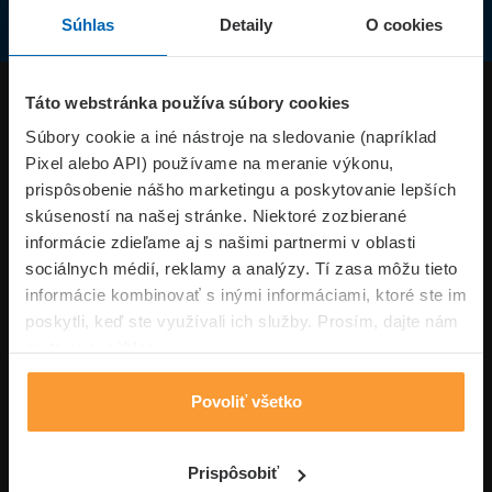
Súhlas
Detaily
O cookies
Produkty
Táto webstránka používa súbory cookies
Súbory cookie a iné nástroje na sledovanie (napríklad
Pixel alebo API) používame na meranie výkonu,
Superpoistenie.sk
prispôsobenie nášho marketingu a poskytovanie lepších
skúseností na našej stránke. Niektoré zozbierané
Informácie
informácie zdieľame aj s našimi partnermi v oblasti
sociálnych médií, reklamy a analýzy. Tí zasa môžu tieto
informácie kombinovať s inými informáciami, ktoré ste im
Typy poistení
poskytli, keď ste využívali ich služby. Prosím, dajte nám
na to svoj súhlas.
Povoliť všetko
Volajte pon-pia: 09:00–17:00 hod
0850 100 101
Napíšte nám
Prispôsobiť