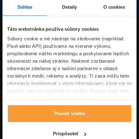
Súhlas
Detaily
O cookies
Produkty
Táto webstránka používa súbory cookies
Súbory cookie a iné nástroje na sledovanie (napríklad
Pixel alebo API) používame na meranie výkonu,
Superpoistenie.sk
prispôsobenie nášho marketingu a poskytovanie lepších
skúseností na našej stránke. Niektoré zozbierané
Informácie
informácie zdieľame aj s našimi partnermi v oblasti
sociálnych médií, reklamy a analýzy. Tí zasa môžu tieto
informácie kombinovať s inými informáciami, ktoré ste im
Typy poistení
poskytli, keď ste využívali ich služby. Prosím, dajte nám
na to svoj súhlas.
Povoliť všetko
Volajte pon-pia: 09:00–17:00 hod
0850 100 101
Napíšte nám
Prispôsobiť