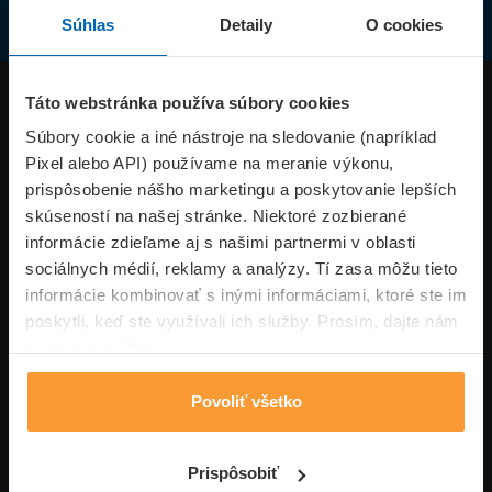
Súhlas
Detaily
O cookies
Produkty
Táto webstránka používa súbory cookies
Súbory cookie a iné nástroje na sledovanie (napríklad
Pixel alebo API) používame na meranie výkonu,
Superpoistenie.sk
prispôsobenie nášho marketingu a poskytovanie lepších
skúseností na našej stránke. Niektoré zozbierané
Informácie
informácie zdieľame aj s našimi partnermi v oblasti
sociálnych médií, reklamy a analýzy. Tí zasa môžu tieto
informácie kombinovať s inými informáciami, ktoré ste im
Typy poistení
poskytli, keď ste využívali ich služby. Prosím, dajte nám
na to svoj súhlas.
Povoliť všetko
Volajte pon-pia: 09:00–17:00 hod
0850 100 101
Napíšte nám
Prispôsobiť