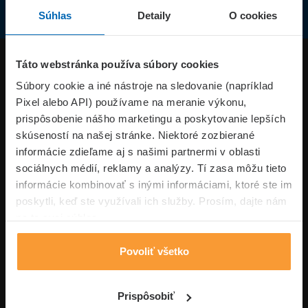
Súhlas
Detaily
O cookies
Produkty
Táto webstránka používa súbory cookies
Súbory cookie a iné nástroje na sledovanie (napríklad
Pixel alebo API) používame na meranie výkonu,
Superpoistenie.sk
prispôsobenie nášho marketingu a poskytovanie lepších
skúseností na našej stránke. Niektoré zozbierané
Informácie
informácie zdieľame aj s našimi partnermi v oblasti
sociálnych médií, reklamy a analýzy. Tí zasa môžu tieto
informácie kombinovať s inými informáciami, ktoré ste im
Typy poistení
poskytli, keď ste využívali ich služby. Prosím, dajte nám
na to svoj súhlas.
Povoliť všetko
Volajte pon-pia: 09:00–17:00 hod
0850 100 101
Napíšte nám
Prispôsobiť