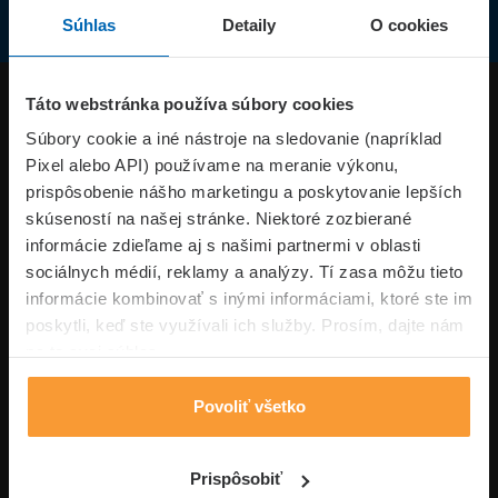
Súhlas
Detaily
O cookies
Produkty
Táto webstránka používa súbory cookies
Súbory cookie a iné nástroje na sledovanie (napríklad
Pixel alebo API) používame na meranie výkonu,
Superpoistenie.sk
prispôsobenie nášho marketingu a poskytovanie lepších
skúseností na našej stránke. Niektoré zozbierané
Informácie
informácie zdieľame aj s našimi partnermi v oblasti
sociálnych médií, reklamy a analýzy. Tí zasa môžu tieto
informácie kombinovať s inými informáciami, ktoré ste im
Typy poistení
poskytli, keď ste využívali ich služby. Prosím, dajte nám
na to svoj súhlas.
Povoliť všetko
Volajte pon-pia: 09:00–17:00 hod
0850 100 101
Napíšte nám
Prispôsobiť