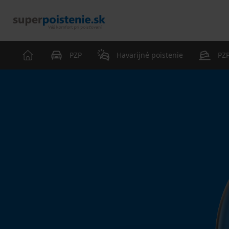
PZP
Havarijné poistenie
PZP