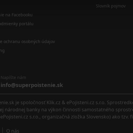
Slovník pojmov
nie na Facebooku
dmienky portálu
re ochranu osobných údajov
ing
Napíšte nám
info@superpoistenie.sk
.sk je spoločnosť Klik.cz & ePojisteni.cz s.r.o. Sprostred
eskej národnej banky na výkon činnosti samostatného sprostr
ePojisteni.cz s.r.o., organizačná zložka Slovensko) ako tzv. 
O nás 