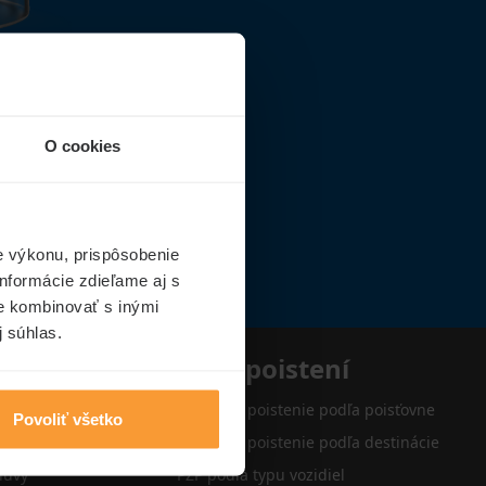
O cookies
e výkonu, prispôsobenie
nformácie zdieľame aj s
ie kombinovať s inými
j súhlas.
e
Typy poistení
Cestovné poistenie podľa poisťovne
Povoliť všetko
Cestovné poistenie podľa destinácie
luvy
PZP podľa typu vozidiel