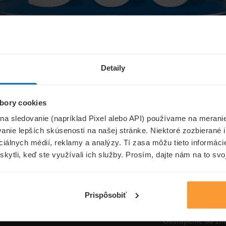
Niečo sa pokazilo...
Detaily
bory cookies
Přejít na úvodní stránku
 na sledovanie (napríklad Pixel alebo API) používame na merani
nie lepších skúseností na našej stránke. Niektoré zozbierané i
ociálnych médií, reklamy a analýzy. Tí zasa môžu tieto informác
skytli, keď ste využívali ich služby. Prosím, dajte nám na to svo
oistenie.sk
Informáci
Aktuality
Prispôsobiť
Poisťovne
Odstúpenie od zm