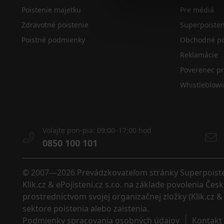
Poistenie majetku
Pre médiá
Zdravotné poistenie
Superpoiste
Poistné podmienky
Obchodné po
Reklamácie
Poverenec p
Whistleblow
Volajte pon-pia: 09:00–17:00 hod
0850 100 101
© 2007—2026 Prevádzkovateľom stránky Superpoistenie
Klik.cz & ePojisteni.cz s.r.o. na základe povolenia Č
prostredníctvom svojej organizačnej zložky (Klik.cz & 
sektore poistenia alebo zaistenia. 
Podmienky spracovania osobných údajov
Kontakt