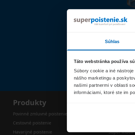
Súhlas
Táto webstránka používa sú
Súbory cookie a iné nástroje
nášho marketingu a poskytova
našimi partnermi v oblasti s
informáciami, ktoré ste im po
Produkty
Superp
Povinné zmluvné poistenie
O nás
Cestovné poistenie
Kontakty
Havarijné poistenie
Super index