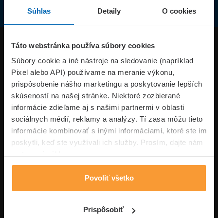
Súhlas
Detaily
O cookies
Produkty
Táto webstránka používa súbory cookies
Súbory cookie a iné nástroje na sledovanie (napríklad
Pixel alebo API) používame na meranie výkonu,
Superpoistenie.sk
prispôsobenie nášho marketingu a poskytovanie lepších
skúseností na našej stránke. Niektoré zozbierané
Informácie
informácie zdieľame aj s našimi partnermi v oblasti
sociálnych médií, reklamy a analýzy. Tí zasa môžu tieto
informácie kombinovať s inými informáciami, ktoré ste im
Typy poistení
poskytli, keď ste využívali ich služby. Prosím, dajte nám
na to svoj súhlas.
Povoliť všetko
Volajte pon-pia: 09:00–17:00 hod
0850 100 101
Napíšte nám
Prispôsobiť