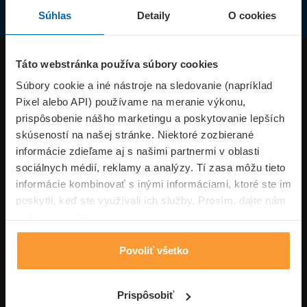
Súhlas
Detaily
O cookies
Produkty
Táto webstránka používa súbory cookies
Súbory cookie a iné nástroje na sledovanie (napríklad
Pixel alebo API) používame na meranie výkonu,
Superpoistenie.sk
prispôsobenie nášho marketingu a poskytovanie lepších
skúseností na našej stránke. Niektoré zozbierané
Informácie
informácie zdieľame aj s našimi partnermi v oblasti
sociálnych médií, reklamy a analýzy. Tí zasa môžu tieto
informácie kombinovať s inými informáciami, ktoré ste im
Typy poistení
poskytli, keď ste využívali ich služby. Prosím, dajte nám
na to svoj súhlas.
Povoliť všetko
Volajte pon-pia: 09:00–17:00 hod
0850 100 101
Napíšte nám
Prispôsobiť