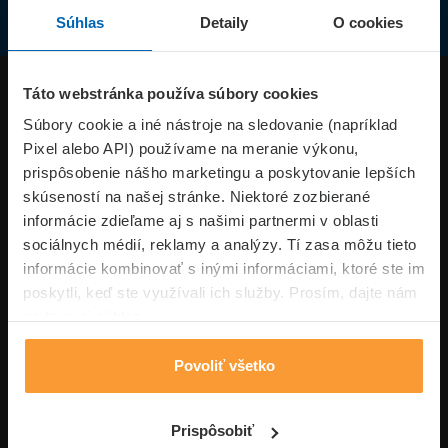
Súhlas
Detaily
O cookies
Produkty
Táto webstránka používa súbory cookies
Súbory cookie a iné nástroje na sledovanie (napríklad
Pixel alebo API) používame na meranie výkonu,
Superpoistenie.sk
prispôsobenie nášho marketingu a poskytovanie lepších
skúseností na našej stránke. Niektoré zozbierané
Informácie
informácie zdieľame aj s našimi partnermi v oblasti
sociálnych médií, reklamy a analýzy. Tí zasa môžu tieto
informácie kombinovať s inými informáciami, ktoré ste im
Typy poistení
poskytli, keď ste využívali ich služby. Prosím, dajte nám
na to svoj súhlas.
Povoliť všetko
Volajte pon-pia: 09:00–17:00 hod
0850 100 101
Napíšte nám
Prispôsobiť