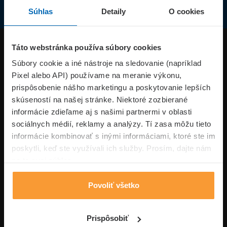
Súhlas
Detaily
O cookies
Produkty
Táto webstránka používa súbory cookies
Súbory cookie a iné nástroje na sledovanie (napríklad
Pixel alebo API) používame na meranie výkonu,
Superpoistenie.sk
prispôsobenie nášho marketingu a poskytovanie lepších
skúseností na našej stránke. Niektoré zozbierané
Informácie
informácie zdieľame aj s našimi partnermi v oblasti
sociálnych médií, reklamy a analýzy. Tí zasa môžu tieto
informácie kombinovať s inými informáciami, ktoré ste im
Typy poistení
poskytli, keď ste využívali ich služby. Prosím, dajte nám
na to svoj súhlas.
Povoliť všetko
Volajte pon-pia: 09:00–17:00 hod
0850 100 101
Napíšte nám
Prispôsobiť