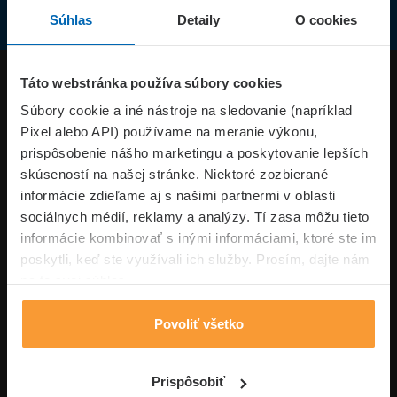
Súhlas
Detaily
O cookies
Produkty
Táto webstránka používa súbory cookies
Súbory cookie a iné nástroje na sledovanie (napríklad
Pixel alebo API) používame na meranie výkonu,
Superpoistenie.sk
prispôsobenie nášho marketingu a poskytovanie lepších
skúseností na našej stránke. Niektoré zozbierané
Informácie
informácie zdieľame aj s našimi partnermi v oblasti
sociálnych médií, reklamy a analýzy. Tí zasa môžu tieto
informácie kombinovať s inými informáciami, ktoré ste im
Typy poistení
poskytli, keď ste využívali ich služby. Prosím, dajte nám
na to svoj súhlas.
Povoliť všetko
Volajte pon-pia: 09:00–17:00 hod
0850 100 101
Napíšte nám
Prispôsobiť