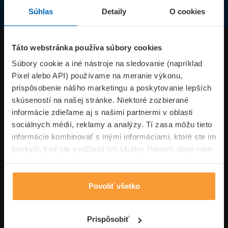
Súhlas
Detaily
O cookies
Produkty
Táto webstránka používa súbory cookies
Súbory cookie a iné nástroje na sledovanie (napríklad
Pixel alebo API) používame na meranie výkonu,
Superpoistenie.sk
prispôsobenie nášho marketingu a poskytovanie lepších
skúseností na našej stránke. Niektoré zozbierané
Informácie
informácie zdieľame aj s našimi partnermi v oblasti
sociálnych médií, reklamy a analýzy. Tí zasa môžu tieto
informácie kombinovať s inými informáciami, ktoré ste im
Typy poistení
poskytli, keď ste využívali ich služby. Prosím, dajte nám
na to svoj súhlas.
Povoliť všetko
Volajte pon-pia: 09:00–17:00 hod
0850 100 101
Napíšte nám
Prispôsobiť