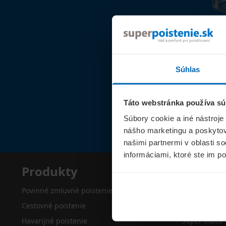
Súhlas
Táto webstránka používa sú
Súbory cookie a iné nástroje
nášho marketingu a poskytova
našimi partnermi v oblasti s
informáciami, ktoré ste im po
Produkty
Superp
Povinné zmluvné poistenie
O nás
Cestovné poistenie
Kontakty
Havarijné poistenie
Super index