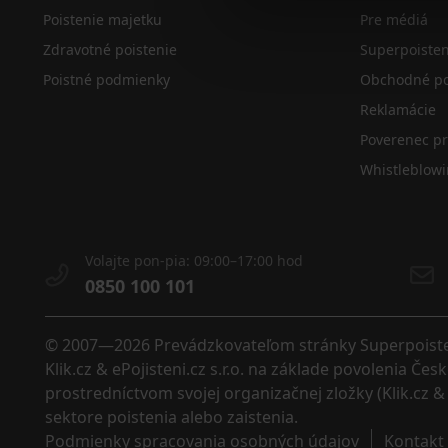
Poistenie majetku
Pre médiá
Zdravotné poistenie
Superpoiste
Poistné podmienky
Obchodné po
Reklamácie
Poverenec p
Whistleblow
Volajte pon-pia: 09:00–17:00 hod
0850 100 101
© 2007—2026 Prevádzkovateľom stránky Superpoistenie
Klik.cz & ePojisteni.cz s.r.o. na základe povolenia Č
prostredníctvom svojej organizačnej zložky (Klik.cz & 
sektore poistenia alebo zaistenia. 
Podmienky spracovania osobných údajov
Kontakt