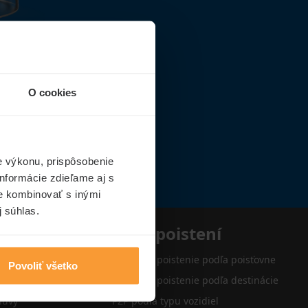
O cookies
e výkonu, prispôsobenie
nformácie zdieľame aj s
ie kombinovať s inými
j súhlas.
e
Typy poistení
Cestovné poistenie podľa poisťovne
Povoliť všetko
Cestovné poistenie podľa destinácie
luvy
PZP podľa typu vozidiel