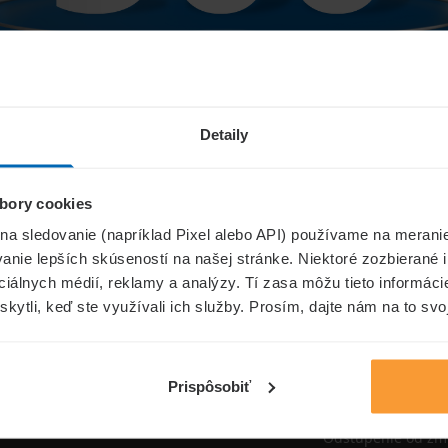
Niečo sa pokazilo...
Detaily
bory cookies
Přejít na úvodní stránku
 na sledovanie (napríklad Pixel alebo API) používame na merani
nie lepších skúseností na našej stránke. Niektoré zozbierané i
ociálnych médií, reklamy a analýzy. Tí zasa môžu tieto informác
skytli, keď ste využívali ich služby. Prosím, dajte nám na to svo
oistenie.sk
Informáci
Aktuality
Prispôsobiť
Poisťovne
Odstúpenie od zm