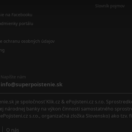
Slovník pojmov
nie na Facebooku
dmienky portálu
re ochranu osobných údajov
ing
Napíšte nám
info@superpoistenie.sk
.sk je spoločnosť Klik.cz & ePojisteni.cz s.r.o. Sprostred
eskej národnej banky na výkon činnosti samostatného sprostr
ePojisteni.cz s.r.o., organizačná zložka Slovensko) ako tzv. 
O nás 