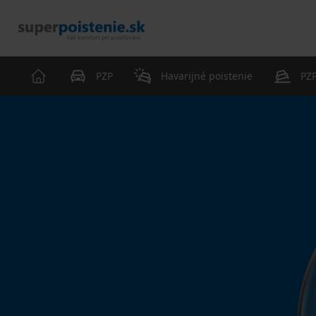
PZP
Havarijné poistenie
PZP