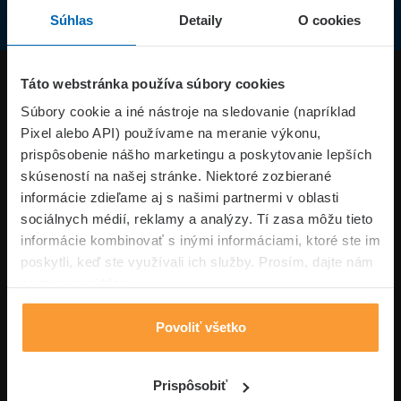
Súhlas
Detaily
O cookies
Produkty
Táto webstránka používa súbory cookies
Súbory cookie a iné nástroje na sledovanie (napríklad
Pixel alebo API) používame na meranie výkonu,
Superpoistenie.sk
prispôsobenie nášho marketingu a poskytovanie lepších
skúseností na našej stránke. Niektoré zozbierané
Informácie
informácie zdieľame aj s našimi partnermi v oblasti
sociálnych médií, reklamy a analýzy. Tí zasa môžu tieto
informácie kombinovať s inými informáciami, ktoré ste im
Typy poistení
poskytli, keď ste využívali ich služby. Prosím, dajte nám
na to svoj súhlas.
Povoliť všetko
Volajte pon-pia: 09:00–17:00 hod
0850 100 101
Napíšte nám
Prispôsobiť