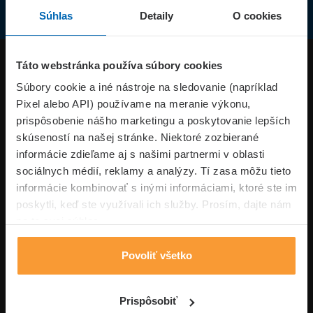
Súhlas
Detaily
O cookies
Produkty
Táto webstránka používa súbory cookies
Súbory cookie a iné nástroje na sledovanie (napríklad
Pixel alebo API) používame na meranie výkonu,
Superpoistenie.sk
prispôsobenie nášho marketingu a poskytovanie lepších
skúseností na našej stránke. Niektoré zozbierané
Informácie
informácie zdieľame aj s našimi partnermi v oblasti
sociálnych médií, reklamy a analýzy. Tí zasa môžu tieto
informácie kombinovať s inými informáciami, ktoré ste im
Typy poistení
poskytli, keď ste využívali ich služby. Prosím, dajte nám
na to svoj súhlas.
Povoliť všetko
Volajte pon-pia: 09:00–17:00 hod
0850 100 101
Napíšte nám
Prispôsobiť