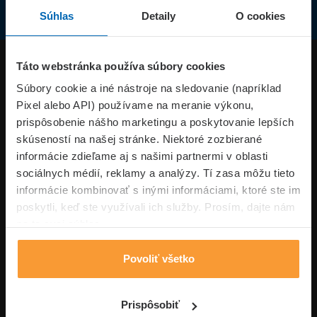
Súhlas
Detaily
O cookies
Produkty
Táto webstránka používa súbory cookies
Súbory cookie a iné nástroje na sledovanie (napríklad
Pixel alebo API) používame na meranie výkonu,
Superpoistenie.sk
prispôsobenie nášho marketingu a poskytovanie lepších
skúseností na našej stránke. Niektoré zozbierané
Informácie
informácie zdieľame aj s našimi partnermi v oblasti
sociálnych médií, reklamy a analýzy. Tí zasa môžu tieto
informácie kombinovať s inými informáciami, ktoré ste im
Typy poistení
poskytli, keď ste využívali ich služby. Prosím, dajte nám
na to svoj súhlas.
Povoliť všetko
Volajte pon-pia: 09:00–17:00 hod
0850 100 101
Napíšte nám
Prispôsobiť