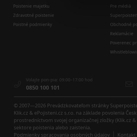
Poistenie majetku
Pre médiá
Zdravotné poistenie
Superpoiste
Poistné podmienky
Obchodné po
Reklamácie
Poverenec p
Whistleblow
Volajte pon-pia: 09:00–17:00 hod
0850 100 101
© 2007—2026 Prevádzkovateľom stránky Superpoistenie
Klik.cz & ePojisteni.cz s.r.o. na základe povolenia Č
prostredníctvom svojej organizačnej zložky (Klik.cz & 
sektore poistenia alebo zaistenia. 
Podmienky spracovania osobných údajov
Kontakt