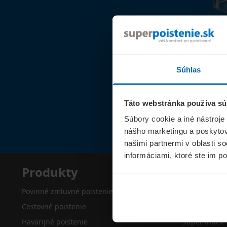
Súhlas
Táto webstránka používa sú
Súbory cookie a iné nástroje
nášho marketingu a poskytova
našimi partnermi v oblasti s
informáciami, ktoré ste im po
Produkty
Superp
Povinné zmluvné poistenie
O nás
Cestovné poistenie
Kontakty
Havarijné poistenie
Super index