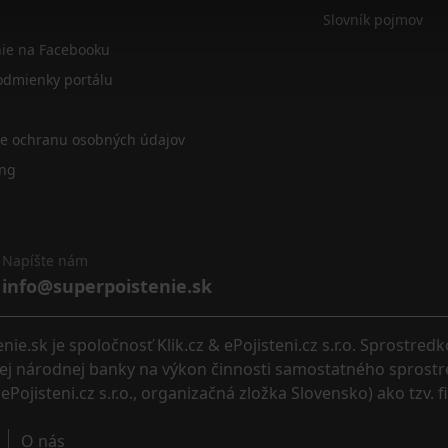
Slovník pojmov
nie na Facebooku
dmienky portálu
re ochranu osobných údajov
ing
Napíšte nám
info@superpoistenie.sk
.sk je spoločnosť Klik.cz & ePojisteni.cz s.r.o. Sprostred
eskej národnej banky na výkon činnosti samostatného sprostr
ePojisteni.cz s.r.o., organizačná zložka Slovensko) ako tzv. 
O nás 