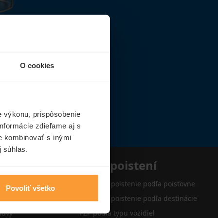
O cookies
e výkonu, prispôsobenie
nformácie zdieľame aj s
ie kombinovať s inými
j súhlas.
e
Typy poistení
Cestovné poistenie podľa poisťovne
Povoliť všetko
Cestovné poistenie podľa destinácie
luvy
PZP podľa typu vozidiel