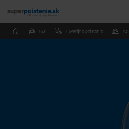
PZP
Havarijné poistenie
PZP