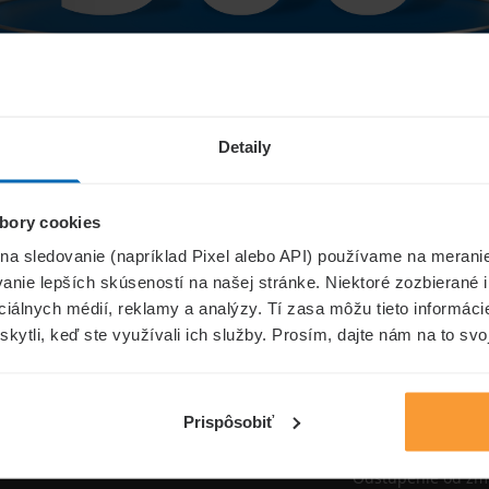
Niečo sa pokazilo...
Detaily
bory cookies
Přejít na úvodní stránku
 na sledovanie (napríklad Pixel alebo API) používame na merani
nie lepších skúseností na našej stránke. Niektoré zozbierané i
ociálnych médií, reklamy a analýzy. Tí zasa môžu tieto informác
skytli, keď ste využívali ich služby. Prosím, dajte nám na to svo
oistenie.sk
Informáci
Aktuality
Prispôsobiť
Poisťovne
Odstúpenie od zm