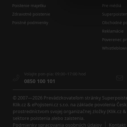
Poistenie majetku
Pre médiá
Zdravotné poistenie
Superpoiste
Poistné podmienky
Obchodné po
Reklamácie
Poverenec p
Whistleblow
Volajte pon-pia: 09:00–17:00 hod
0850 100 101
© 2007—2026 Prevádzkovateľom stránky Superpoistenie
Klik.cz & ePojisteni.cz s.r.o. na základe povolenia Č
prostredníctvom svojej organizačnej zložky (Klik.cz & 
sektore poistenia alebo zaistenia. 
Podmienky spracovania osobných údajov
Kontakt