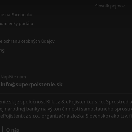
Slovník pojmov
nie na Facebooku
dmienky portálu
re ochranu osobných údajov
ing
Napíšte nám
info@superpoistenie.sk
.sk je spoločnosť Klik.cz & ePojisteni.cz s.r.o. Sprostred
eskej národnej banky na výkon činnosti samostatného sprostr
ePojisteni.cz s.r.o., organizačná zložka Slovensko) ako tzv. 
O nás 