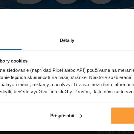
Niečo sa pokazilo...
Detaily
bory cookies
Přejít na úvodní stránku
 na sledovanie (napríklad Pixel alebo API) používame na merani
nie lepších skúseností na našej stránke. Niektoré zozbierané i
ociálnych médií, reklamy a analýzy. Tí zasa môžu tieto informác
skytli, keď ste využívali ich služby. Prosím, dajte nám na to svo
oistenie.sk
Informáci
Aktuality
Prispôsobiť
Poisťovne
Odstúpenie od zm