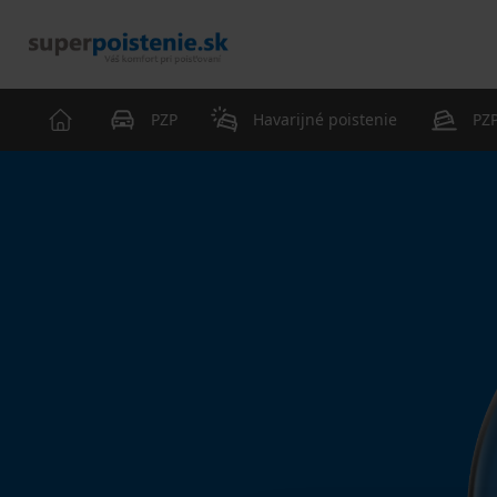
PZP
Havarijné poistenie
PZP