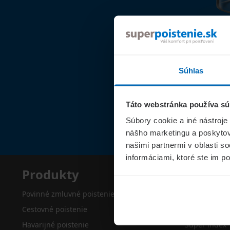
Súhlas
Táto webstránka používa sú
Súbory cookie a iné nástroje
nášho marketingu a poskytova
našimi partnermi v oblasti s
informáciami, ktoré ste im po
Produkty
Superp
Povinné zmluvné poistenie
O nás
Cestovné poistenie
Kontakty
Havarijné poistenie
Super index