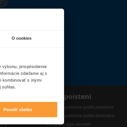
O cookies
e výkonu, prispôsobenie
nformácie zdieľame aj s
ie kombinovať s inými
j súhlas.
e
Typy poistení
Cestovné poistenie podľa poisťovne
Povoliť všetko
Cestovné poistenie podľa destinácie
luvy
PZP podľa typu vozidiel