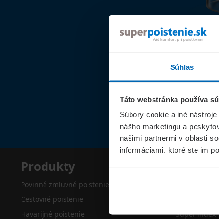
Súhlas
Táto webstránka používa sú
Súbory cookie a iné nástroje
nášho marketingu a poskytova
našimi partnermi v oblasti s
informáciami, ktoré ste im po
Produkty
Superp
Povinné zmluvné poistenie
O nás
Cestovné poistenie
Kontakty
Havarijné poistenie
Super index