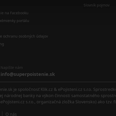
Slovník pojmov
nie na Facebooku
dmienky portálu
re ochranu osobných údajov
ing
Napíšte nám
info@superpoistenie.sk
.sk je spoločnosť Klik.cz & ePojisteni.cz s.r.o. Sprostred
eskej národnej banky na výkon činnosti samostatného sprostr
ePojisteni.cz s.r.o., organizačná zložka Slovensko) ako tzv. 
O nás 