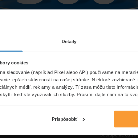
Niečo sa pokazilo...
Detaily
bory cookies
Přejít na úvodní stránku
 na sledovanie (napríklad Pixel alebo API) používame na merani
nie lepších skúseností na našej stránke. Niektoré zozbierané i
ociálnych médií, reklamy a analýzy. Tí zasa môžu tieto informác
skytli, keď ste využívali ich služby. Prosím, dajte nám na to svo
oistenie.sk
Informáci
Aktuality
Prispôsobiť
Poisťovne
Odstúpenie od zm