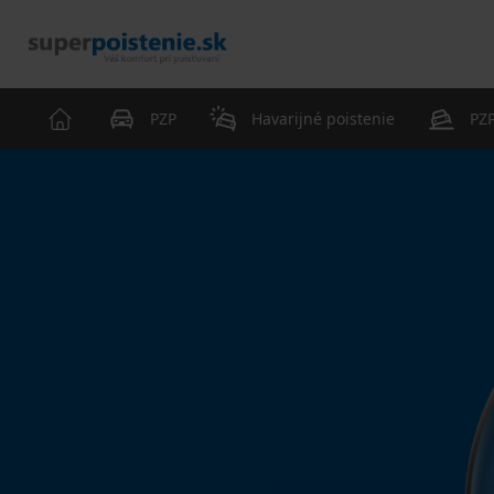
PZP
Havarijné poistenie
PZP