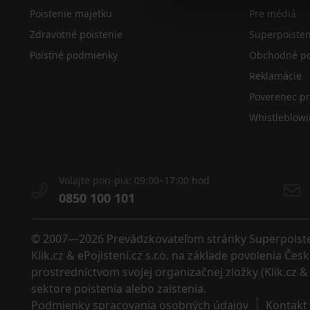
Poistenie majetku
Pre médiá
Zdravotné poistenie
Superpoiste
Poistné podmienky
Obchodné po
Reklamácie
Poverenec p
Whistleblow
Volajte pon-pia: 09:00–17:00 hod
0850 100 101
© 2007—2026 Prevádzkovateľom stránky Superpoistenie
Klik.cz & ePojisteni.cz s.r.o. na základe povolenia Č
prostredníctvom svojej organizačnej zložky (Klik.cz & 
sektore poistenia alebo zaistenia. 
Podmienky spracovania osobných údajov
Kontakt