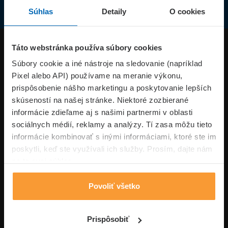
Súhlas
Detaily
O cookies
Produkty
Táto webstránka používa súbory cookies
Súbory cookie a iné nástroje na sledovanie (napríklad
Pixel alebo API) používame na meranie výkonu,
Superpoistenie.sk
prispôsobenie nášho marketingu a poskytovanie lepších
skúseností na našej stránke. Niektoré zozbierané
Informácie
informácie zdieľame aj s našimi partnermi v oblasti
sociálnych médií, reklamy a analýzy. Tí zasa môžu tieto
informácie kombinovať s inými informáciami, ktoré ste im
Typy poistení
poskytli, keď ste využívali ich služby. Prosím, dajte nám
na to svoj súhlas.
Povoliť všetko
Volajte pon-pia: 09:00–17:00 hod
0850 100 101
Napíšte nám
Prispôsobiť