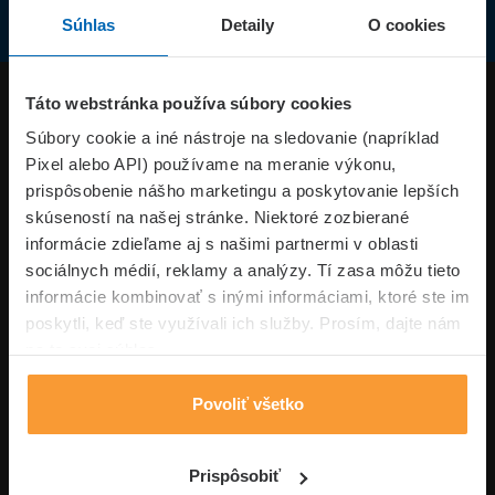
Súhlas
Detaily
O cookies
Produkty
Táto webstránka používa súbory cookies
Súbory cookie a iné nástroje na sledovanie (napríklad
Pixel alebo API) používame na meranie výkonu,
Superpoistenie.sk
prispôsobenie nášho marketingu a poskytovanie lepších
skúseností na našej stránke. Niektoré zozbierané
Informácie
informácie zdieľame aj s našimi partnermi v oblasti
sociálnych médií, reklamy a analýzy. Tí zasa môžu tieto
informácie kombinovať s inými informáciami, ktoré ste im
Typy poistení
poskytli, keď ste využívali ich služby. Prosím, dajte nám
na to svoj súhlas.
Povoliť všetko
Volajte pon-pia: 09:00–17:00 hod
0850 100 101
Napíšte nám
Prispôsobiť