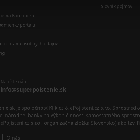
Slovník pojmov
nie na Facebooku
dmienky portálu
re ochranu osobných údajov
ing
Napíšte nám
info@superpoistenie.sk
.sk je spoločnosť Klik.cz & ePojisteni.cz s.r.o. Sprostred
eskej národnej banky na výkon činnosti samostatného sprostr
ePojisteni.cz s.r.o., organizačná zložka Slovensko) ako tzv. 
O nás 