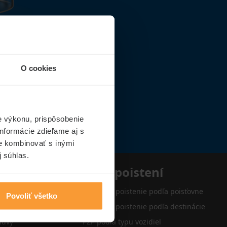
O cookies
e výkonu, prispôsobenie
nformácie zdieľame aj s
ie kombinovať s inými
j súhlas.
e
Typy poistení
Cestovné poistenie podľa poisťovne
Povoliť všetko
Cestovné poistenie podľa destinácie
luvy
PZP podľa typu vozidiel