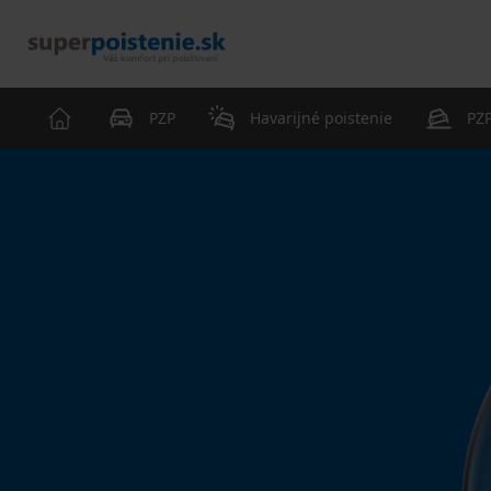
PZP
Havarijné poistenie
PZP