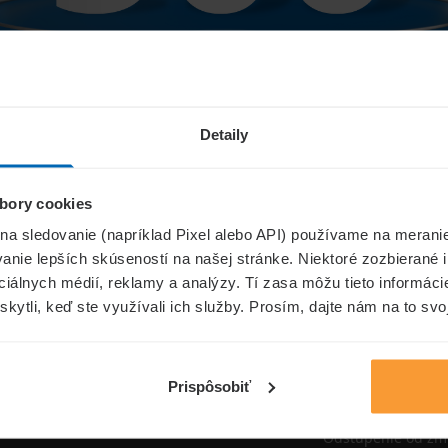
Niečo sa pokazilo...
Detaily
bory cookies
Přejít na úvodní stránku
 na sledovanie (napríklad Pixel alebo API) používame na merani
nie lepších skúseností na našej stránke. Niektoré zozbierané i
ociálnych médií, reklamy a analýzy. Tí zasa môžu tieto informác
skytli, keď ste využívali ich služby. Prosím, dajte nám na to svo
oistenie.sk
Informáci
Aktuality
Prispôsobiť
Poisťovne
Odstúpenie od zm