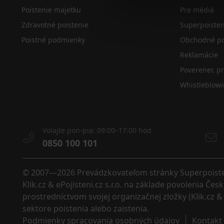
Poistenie majetku
Pre médiá
Zdravotné poistenie
Superpoiste
Poistné podmienky
Obchodné po
Reklamácie
Poverenec p
Whistleblow
Volajte pon-pia: 09:00–17:00 hod
0850 100 101
© 2007—2026 Prevádzkovateľom stránky Superpoistenie
Klik.cz & ePojisteni.cz s.r.o. na základe povolenia Č
prostredníctvom svojej organizačnej zložky (Klik.cz & 
sektore poistenia alebo zaistenia. 
Podmienky spracovania osobných údajov
Kontakt