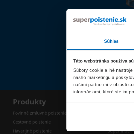
Súhlas
Táto webstránka používa sú
Súbory cookie a iné nástroje
nášho marketingu a poskytova
našimi partnermi v oblasti s
informáciami, ktoré ste im po
Produkty
Superp
Povinné zmluvné poistenie
O nás
Cestovné poistenie
Kontakty
Havarijné poistenie
Super index