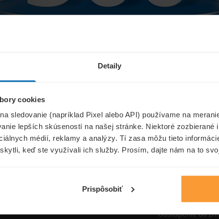
Niečo sa pokazilo...
Detaily
bory cookies
Přejít na úvodní stránku
 na sledovanie (napríklad Pixel alebo API) používame na merani
nie lepších skúseností na našej stránke. Niektoré zozbierané i
ociálnych médií, reklamy a analýzy. Tí zasa môžu tieto informác
skytli, keď ste využívali ich služby. Prosím, dajte nám na to svo
oistenie.sk
Informáci
Aktuality
Prispôsobiť
Poisťovne
Odstúpenie od zm