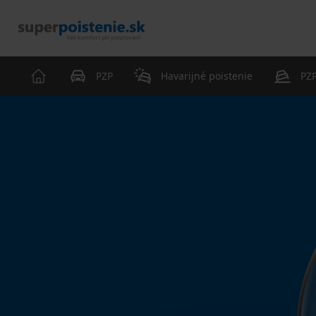
PZP
Havarijné poistenie
PZP