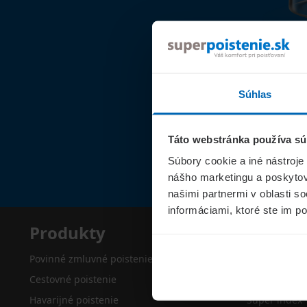
Súhlas
Táto webstránka používa sú
Súbory cookie a iné nástroje
nášho marketingu a poskytova
našimi partnermi v oblasti s
informáciami, ktoré ste im po
Produkty
Superp
Povinné zmluvné poistenie
O nás
Cestovné poistenie
Kontakty
Havarijné poistenie
Super index