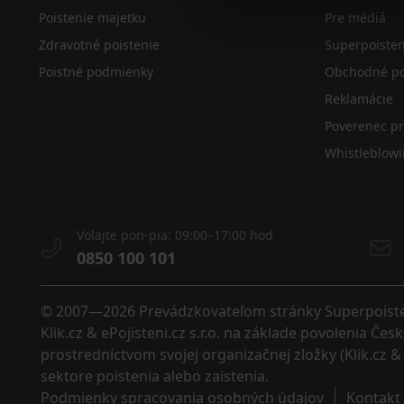
Poistenie majetku
Pre médiá
Zdravotné poistenie
Superpoiste
Poistné podmienky
Obchodné po
Reklamácie
Poverenec p
Whistleblow
Volajte pon-pia: 09:00–17:00 hod
0850 100 101
© 2007—2026 Prevádzkovateľom stránky Superpoistenie
Klik.cz & ePojisteni.cz s.r.o. na základe povolenia Č
prostredníctvom svojej organizačnej zložky (Klik.cz & 
sektore poistenia alebo zaistenia. 
Podmienky spracovania osobných údajov
Kontakt