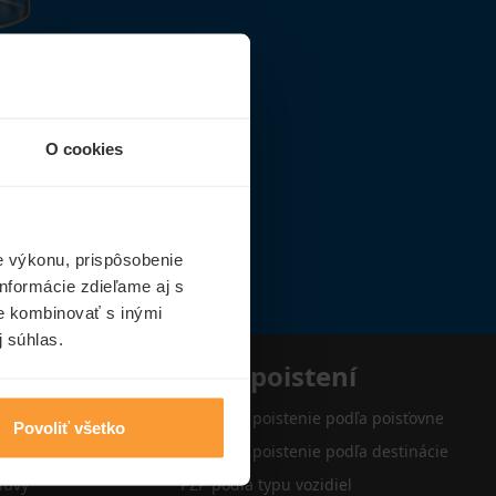
O cookies
e výkonu, prispôsobenie
nformácie zdieľame aj s
ie kombinovať s inými
j súhlas.
e
Typy poistení
Cestovné poistenie podľa poisťovne
Povoliť všetko
Cestovné poistenie podľa destinácie
luvy
PZP podľa typu vozidiel