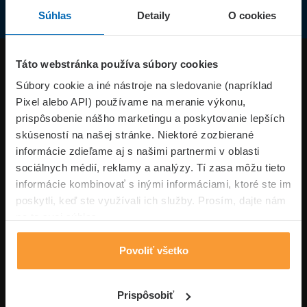
Súhlas
Detaily
O cookies
Produkty
Táto webstránka používa súbory cookies
Súbory cookie a iné nástroje na sledovanie (napríklad
Pixel alebo API) používame na meranie výkonu,
Superpoistenie.sk
prispôsobenie nášho marketingu a poskytovanie lepších
skúseností na našej stránke. Niektoré zozbierané
Informácie
informácie zdieľame aj s našimi partnermi v oblasti
sociálnych médií, reklamy a analýzy. Tí zasa môžu tieto
informácie kombinovať s inými informáciami, ktoré ste im
Typy poistení
poskytli, keď ste využívali ich služby. Prosím, dajte nám
na to svoj súhlas.
Povoliť všetko
Volajte pon-pia: 09:00–17:00 hod
0850 100 101
Napíšte nám
Prispôsobiť