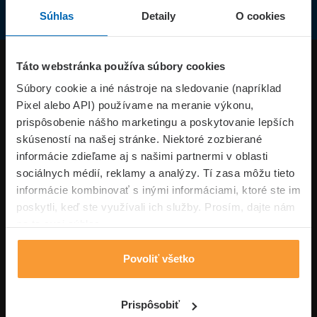
Súhlas
Detaily
O cookies
Produkty
Táto webstránka používa súbory cookies
Súbory cookie a iné nástroje na sledovanie (napríklad
Pixel alebo API) používame na meranie výkonu,
Superpoistenie.sk
prispôsobenie nášho marketingu a poskytovanie lepších
skúseností na našej stránke. Niektoré zozbierané
Informácie
informácie zdieľame aj s našimi partnermi v oblasti
sociálnych médií, reklamy a analýzy. Tí zasa môžu tieto
informácie kombinovať s inými informáciami, ktoré ste im
Typy poistení
poskytli, keď ste využívali ich služby. Prosím, dajte nám
na to svoj súhlas.
Povoliť všetko
Volajte pon-pia: 09:00–17:00 hod
0850 100 101
Napíšte nám
Prispôsobiť