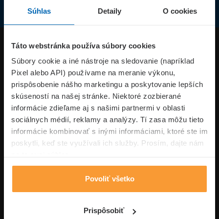
Súhlas
Detaily
O cookies
Produkty
Táto webstránka používa súbory cookies
Súbory cookie a iné nástroje na sledovanie (napríklad
Pixel alebo API) používame na meranie výkonu,
Superpoistenie.sk
prispôsobenie nášho marketingu a poskytovanie lepších
skúseností na našej stránke. Niektoré zozbierané
Informácie
informácie zdieľame aj s našimi partnermi v oblasti
sociálnych médií, reklamy a analýzy. Tí zasa môžu tieto
informácie kombinovať s inými informáciami, ktoré ste im
Typy poistení
poskytli, keď ste využívali ich služby. Prosím, dajte nám
na to svoj súhlas.
Povoliť všetko
Volajte pon-pia: 09:00–17:00 hod
0850 100 101
Napíšte nám
Prispôsobiť