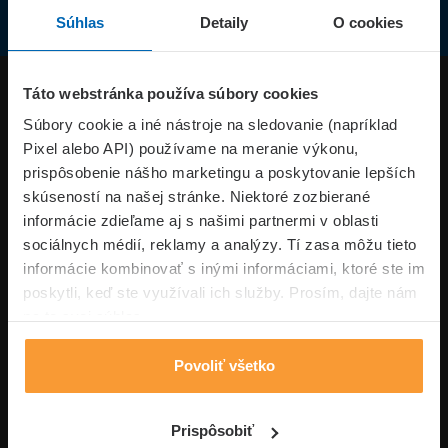
Súhlas
Detaily
O cookies
Produkty
Táto webstránka používa súbory cookies
Súbory cookie a iné nástroje na sledovanie (napríklad
Pixel alebo API) používame na meranie výkonu,
Superpoistenie.sk
prispôsobenie nášho marketingu a poskytovanie lepších
skúseností na našej stránke. Niektoré zozbierané
Informácie
informácie zdieľame aj s našimi partnermi v oblasti
sociálnych médií, reklamy a analýzy. Tí zasa môžu tieto
informácie kombinovať s inými informáciami, ktoré ste im
Typy poistení
poskytli, keď ste využívali ich služby. Prosím, dajte nám
na to svoj súhlas.
Povoliť všetko
Volajte pon-pia: 09:00–17:00 hod
0850 100 101
Napíšte nám
Prispôsobiť