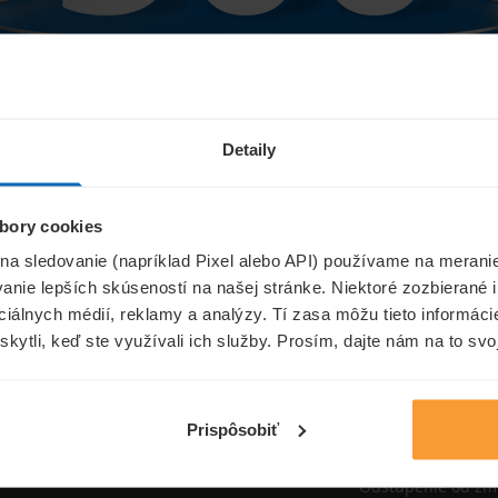
Niečo sa pokazilo...
Detaily
bory cookies
Přejít na úvodní stránku
 na sledovanie (napríklad Pixel alebo API) používame na merani
nie lepších skúseností na našej stránke. Niektoré zozbierané i
ociálnych médií, reklamy a analýzy. Tí zasa môžu tieto informác
skytli, keď ste využívali ich služby. Prosím, dajte nám na to svo
oistenie.sk
Informáci
Aktuality
Prispôsobiť
Poisťovne
Odstúpenie od zm