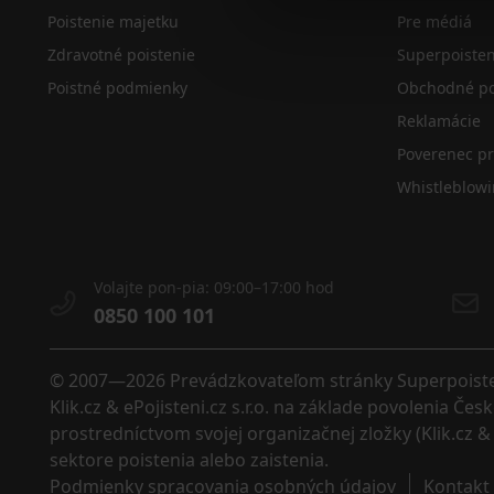
Poistenie majetku
Pre médiá
Zdravotné poistenie
Superpoiste
Poistné podmienky
Obchodné po
Reklamácie
Poverenec p
Whistleblow
Volajte pon-pia: 09:00–17:00 hod
0850 100 101
© 2007—2026 Prevádzkovateľom stránky Superpoistenie
Klik.cz & ePojisteni.cz s.r.o. na základe povolenia Č
prostredníctvom svojej organizačnej zložky (Klik.cz & 
sektore poistenia alebo zaistenia. 
Podmienky spracovania osobných údajov
Kontakt